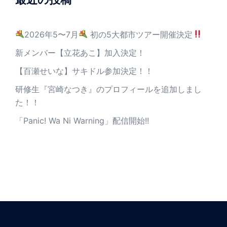
2026年5〜7月
初の5大都市ツアー開催決定
新メンバー【立花あこ】加入決定！
【百瀬せいな】サキドル参加決定！！
研修生『宮崎なつき』のプロフィールを追加しまし
た！！
「Panic! Wa Ni Warning」配信開始!!