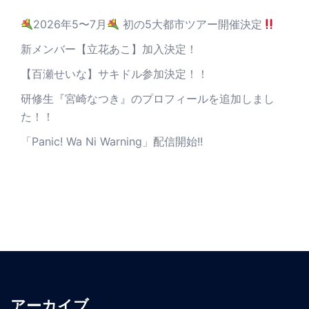
2026年5〜7月
初の5大都市ツアー開催決定
新メンバー【立花あこ】加入決定！
【百瀬せいな】サキドル参加決定！！
研修生『宮崎なつき』のプロフィールを追加しまし
た！！
「Panic! Wa Ni Warning」配信開始!!
アーカイブ