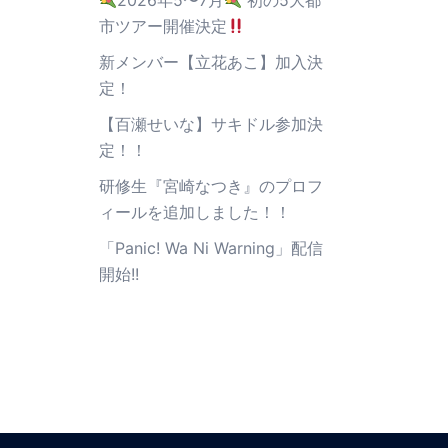
2026年5〜7月
初の5大都
市ツアー開催決定
新メンバー【立花あこ】加入決
定！
【百瀬せいな】サキドル参加決
定！！
研修生『宮崎なつき』のプロフ
ィールを追加しました！！
「Panic! Wa Ni Warning」配信
開始!!