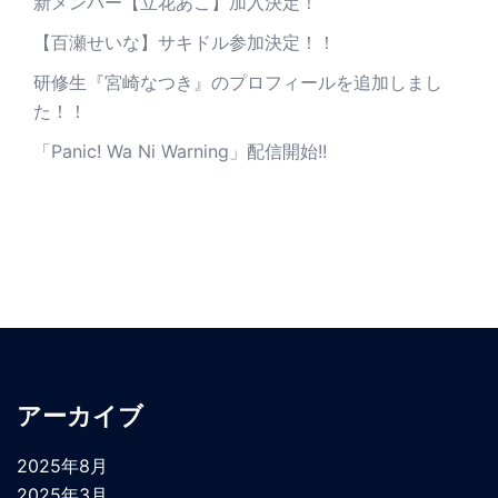
新メンバー【立花あこ】加入決定！
【百瀬せいな】サキドル参加決定！！
研修生『宮崎なつき』のプロフィールを追加しまし
た！！
「Panic! Wa Ni Warning」配信開始!!
アーカイブ
2025年8月
2025年3月