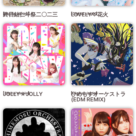
【Digital album】
終日結仁斗祭二〇二三
【Digital single】
LOVELY♡花火
【Digital single】
JOLLY☆JOLLY
【Digital single】
ひめもすオーケストラ
(EDM REMIX)