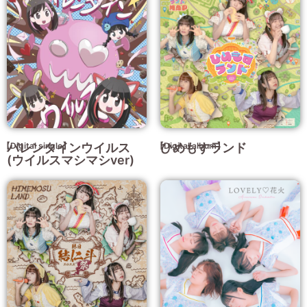
【Digital single】
バレンタインウイルス
【Digital album】
ひめもすランド
(ウイルスマシマシver)