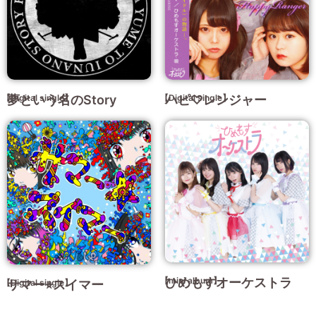
【Digital single】
夢という名のStory
【Digital single】
ハピ♡レンジャー
【mini album】
ひめもすオーケストラ
【Digital single】
サマー⭐︎スイマー