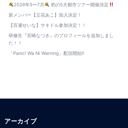
2026年5〜7月
初の5大都市ツアー開催決定
新メンバー【立花あこ】加入決定！
【百瀬せいな】サキドル参加決定！！
研修生『宮崎なつき』のプロフィールを追加しまし
た！！
「Panic! Wa Ni Warning」配信開始!!
アーカイブ