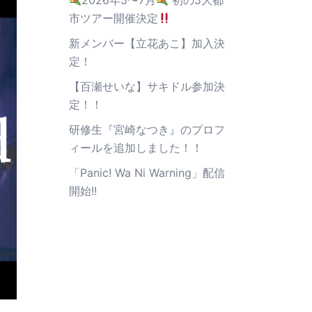
2026年5〜7月
初の5大都
市ツアー開催決定
新メンバー【立花あこ】加入決
定！
【百瀬せいな】サキドル参加決
定！！
研修生『宮崎なつき』のプロフ
ィールを追加しました！！
「Panic! Wa Ni Warning」配信
開始!!