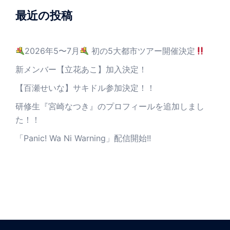
最近の投稿
2026年5〜7月
初の5大都市ツアー開催決定
新メンバー【立花あこ】加入決定！
【百瀬せいな】サキドル参加決定！！
研修生『宮崎なつき』のプロフィールを追加しまし
た！！
「Panic! Wa Ni Warning」配信開始!!