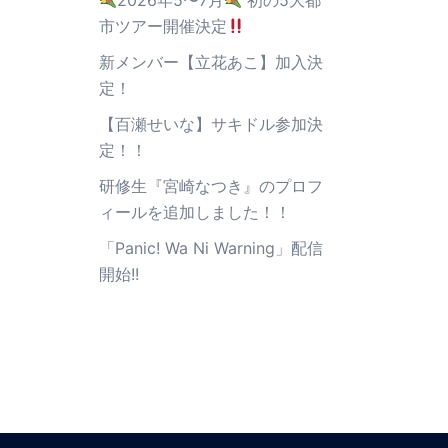
2026年5〜7月
初の5大都
市ツアー開催決定
新メンバー【立花あこ】加入決
定！
【百瀬せいな】サキドル参加決
定！！
研修生『宮崎なつき』のプロフ
ィールを追加しました！！
「Panic! Wa Ni Warning」配信
開始!!